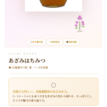
あざみ
○
完全無添加
◇
産地直送
◆
国産純粋
AZAMI HONEY
あざみはちみつ
◆ 北海道中川町 夏・7～8月採蜜
○
全国でも珍しい、北海道固有のあざみから。
2～3メートルにも育つ大きなあざみの花から採れる、さっぱりとし
たコクが魅力の希少品です。