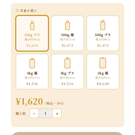
□ 容量を選ぶ
250g プラ
500g 瓶
500g プラ
高さ約14cm
高さ約12cm
高さ約18cm
¥1,620
¥2,673
¥2,673
1kg 瓶
1kg プラ
2kg 瓶
高さ約17cm
高さ約21cm
高さ約20cm
¥4,536
¥4,536
¥8,640
¥1,620
（税込・8%）
−
+
購入数