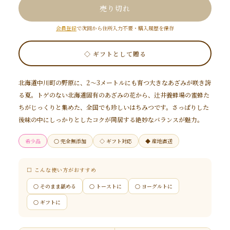
売り切れ
会員登録
で次回から住所入力不要・購入履歴を保存
◇ ギフトとして贈る
北海道中川町の野原に、2～3メートルにも育つ大きなあざみが咲き誇
る夏。トゲのない北海道固有のあざみの花から、辻井養蜂場の蜜蜂た
ちがじっくりと集めた、全国でも珍しいはちみつです。さっぱりした
後味の中にしっかりとしたコクが同居する絶妙なバランスが魅力。
希少品
○ 完全無添加
◇ ギフト対応
◆ 産地直送
□ こんな使い方がおすすめ
○ そのまま舐める
○ トーストに
○ ヨーグルトに
○ ギフトに