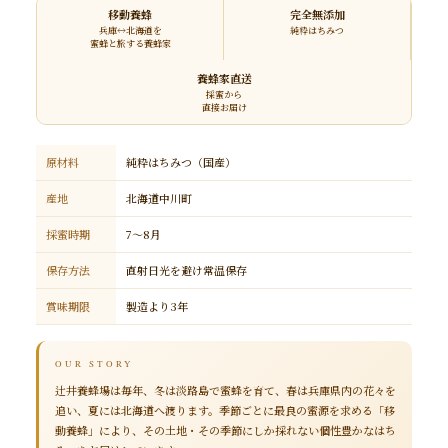
移動養蜂
完全無添加
兵庫↔北海道を
純粋はちみつ
蜜蜂と旅する養蜂家
養蜂家直送
採蜜から
直接お届け
原材料
純粋はちみつ（国産）
産地
北海道中川町
採蜜時期
7～8月
保存方法
直射日光を避け常温保存
賞味期限
製造より3年
OUR STORY
辻井養蜂場は毎年、冬は淡路島で蜜蜂を育て、春は兵庫県内の花々を
追い、夏には北海道へ渡ります。季節ごとに最良の蜜源を求める「移
動養蜂」により、その土地・その季節にしか採れない個性豊かなはち