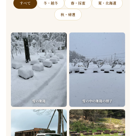
すべて
冬・越冬
春・採蜜
夏・北海道
秋・帰還
雪の巣箱
雪の中の巣箱の様子