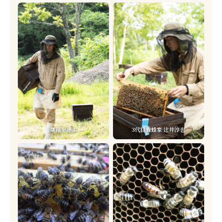
巣箱を運ぶ
3代目養蜂家 辻井淳也