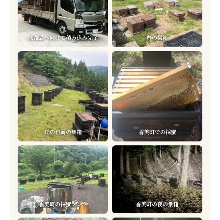
淡路島へ向けて積み込み完了
春の巣箱
丘の斜面の巣箱
香美町での採蜜
香美町の採蜜タンク
香美町の夜の巣箱