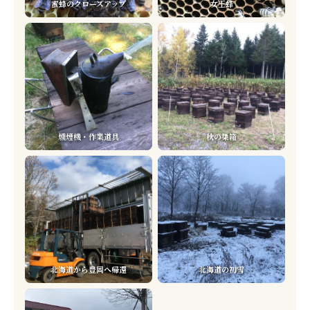
蜜蜂のクローズアップ
女王蜂
燻煙機・作業道具
秋の巣箱
北海道から豊岡へ帰還
北海道の初雪