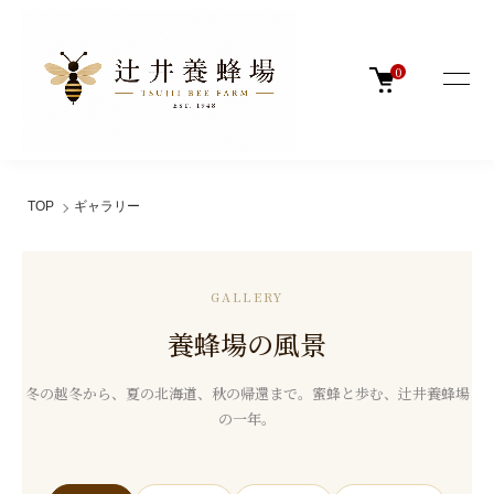
0
TOP
ギャラリー
GALLERY
養蜂場の風景
冬の越冬から、夏の北海道、秋の帰還まで。蜜蜂と歩む、辻井養蜂場
の一年。