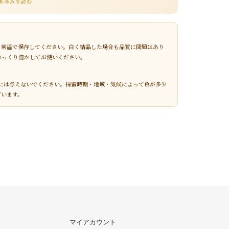
のあゆみを読む
、常温で保存してください。白く結晶した場合も品質に問題はあり
ゆっくり溶かしてお使いください。
児には与えないでください。採蜜時期・地域・気候によって色が多少
ざいます。
マイアカウント