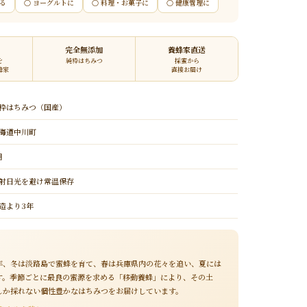
める
○ ヨーグルトに
○ 料理・お菓子に
○ 健康管理に
完全無添加
養蜂家直送
を
純粋はちみつ
採蜜から
蜂家
直接お届け
粋はちみつ（国産）
海道中川町
月
射日光を避け常温保存
造より3年
年、冬は淡路島で蜜蜂を育て、春は兵庫県内の花々を追い、夏には
す。季節ごとに最良の蜜源を求める「移動養蜂」により、その土
しか採れない個性豊かなはちみつをお届けしています。