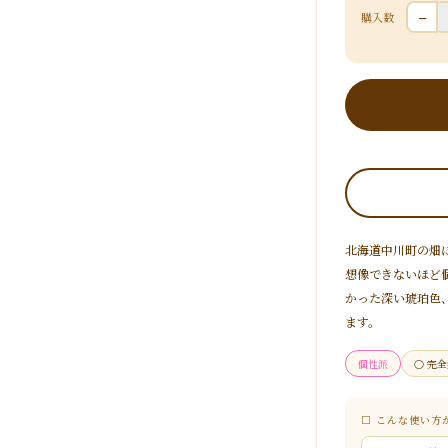
−
購入数
北海道中川町の畑
想像できないほど
かった深い琥珀色
ます。
個性派
○ 完
□ こんな使い方