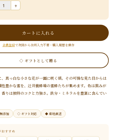
+
カートに入れる
会員登録
で次回から住所入力不要・購入履歴を保存
◇ ギフトとして贈る
に、真っ白な小さな花が一面に咲く頃。その可憐な見た目からは
個性豊かな蜜を、辻井養蜂場の蜜蜂たちが集めます。色は黒みが
、香りは独特のコクと力強さ。鉄分・ミネラルを豊富に含んでい
全無添加
◇ ギフト対応
◆ 産地直送
がおすすめ