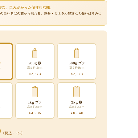
腹な、黒みがかった個性的な味。
町の白いそばの花から採れる、鉄分・ミネラル豊富な力強いはちみつ
ラ
500g 瓶
500g プラ
m
高さ約12cm
高さ約18cm
¥2,673
¥2,673
1kg プラ
2kg 瓶
m
高さ約21cm
高さ約20cm
¥4,536
¥8,640
0
（税込・8%）