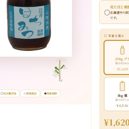
見た目と裏
○
北海道中川
です。
□ 容量を選ぶ
250g プ
高さ約14c
¥1,620
そば
○
完全無添加
◇
産地直送
◆
国産純粋
1kg 瓶
高さ約17c
¥4,536
¥1,62