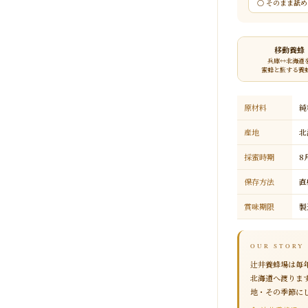
○ そのまま舐
移動養蜂
兵庫↔北海道
蜜蜂と旅する養
原材料
純
産地
北
採蜜時期
8
保存方法
直
賞味期限
製
OUR STORY
辻井養蜂場は毎
北海道へ渡りま
地・その季節に