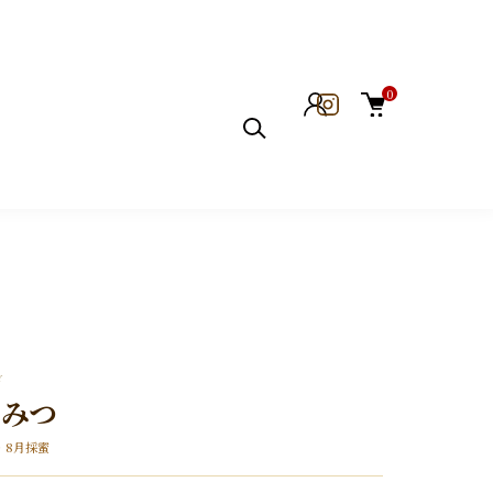
0
Y
ちみつ
・8月採蜜