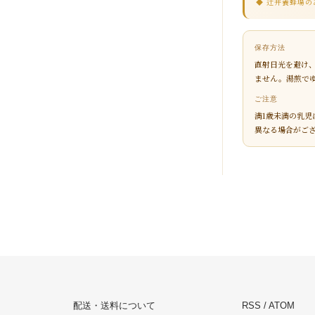
◆ 辻井養蜂場
保存方法
直射日光を避け
ません。湯煎で
ご注意
満1歳未満の乳
異なる場合がご
配送・送料について
RSS
/
ATOM