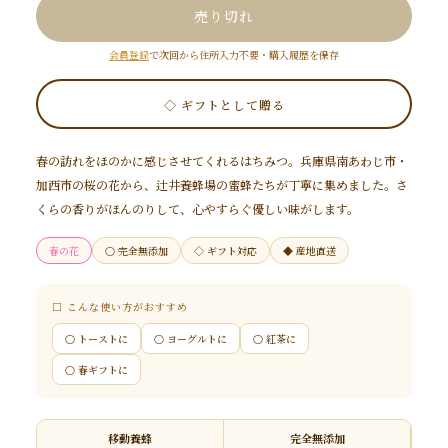
売り切れ
会員登録
で次回から住所入力不要・購入履歴を保存
◇ ギフトとして贈る
春の訪れをほのかに感じさせてくれるはちみつ。兵庫県南あわじ市・
加西市の桜の花から、辻井養蜂場の蜜蜂たちが丁寧に集めました。さ
くらの香りがほんのりして、心やすらぐ優しい味がします。
春の花
○ 完全無添加
◇ ギフト対応
◆ 産地直送
□ こんな使い方がおすすめ
○ トーストに
○ ヨーグルトに
○ 紅茶に
○ 春ギフトに
移動養蜂
完全無添加