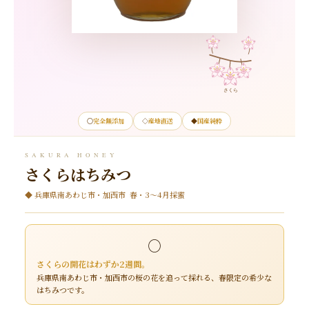
さくら
○
完全無添加
◇
産地直送
◆
国産純粋
SAKURA HONEY
さくらはちみつ
◆ 兵庫県南あわじ市・加西市 春・3～4月採蜜
○
さくらの開花はわずか2週間。
兵庫県南あわじ市・加西市の桜の花を追って採れる、春限定の希少な
はちみつです。