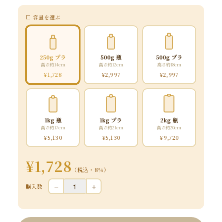
□ 容量を選ぶ
250g プラ
500g 瓶
500g プラ
高さ約14cm
高さ約12cm
高さ約18cm
¥1,728
¥2,997
¥2,997
1kg 瓶
1kg プラ
2kg 瓶
高さ約17cm
高さ約21cm
高さ約20cm
¥5,130
¥5,130
¥9,720
¥1,728
（税込・8%）
−
+
購入数