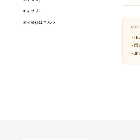
ギャラリー
国産純粋はちみつ
ACC
J
国
北