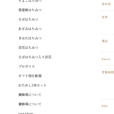
そよごはちみつ
会社名
菩提樹はちみつ
住所
そばはちみつ
あざみはちみつ
きはだはちみつ
電話
百花はちみつ
そばはちみつ入り百花
Email
プロポリス
営業時間
ギフト用化粧箱
おためし3本セット
養蜂場について
養蜂場について
SNS
our story