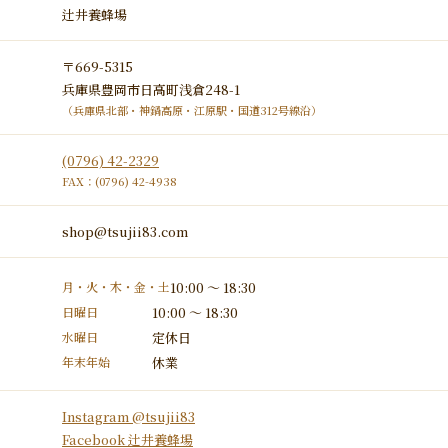
辻井養蜂場
〒669-5315
兵庫県豊岡市日高町浅倉248-1
（兵庫県北部・神鍋高原・江原駅・国道312号線沿）
(0796) 42-2329
FAX：(0796) 42-4938
shop@tsujii83.com
月・火・木・金・土
10:00 ～ 18:30
日曜日
10:00 ～ 18:30
水曜日
定休日
年末年始
休業
Instagram @tsujii83
Facebook 辻井養蜂場