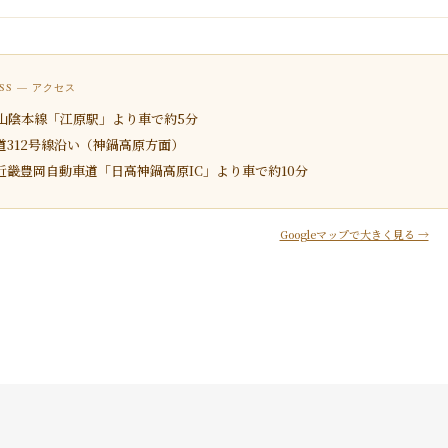
ESS — アクセス
R山陰本線「江原駅」より車で約5分
道312号線沿い（神鍋高原方面）
近畿豊岡自動車道「日高神鍋高原IC」より車で約10分
Googleマップで大きく見る →